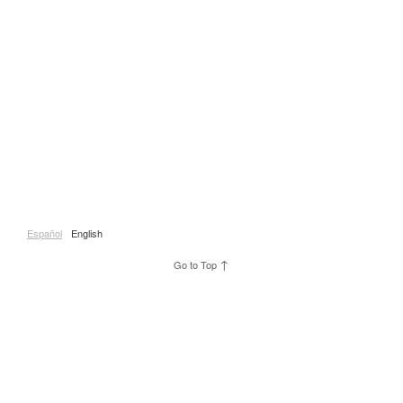
Español
English
↑
Go to Top